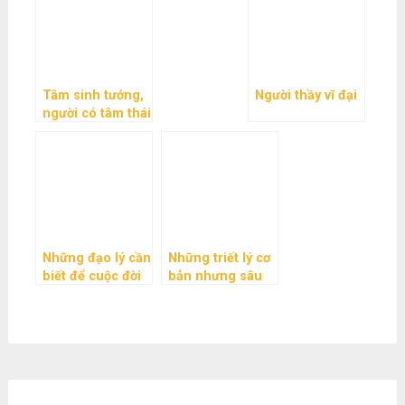
Tâm sinh tướng,
Người thầy vĩ đại
người có tâm thái
tích cực thì vận
mệnh ắt sẽ tốt
đẹp
Những đạo lý cần
Những triết lý cơ
biết để cuộc đời
bản nhưng sâu
… dễ thở hơn
sắc về cuộc sống
mà bạn nên ghi
nhớ