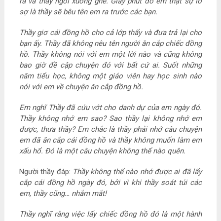
ra và thầy ngồi xuống ghế. Giây phút đó em thật sự lo
sợ là thầy sẽ bêu tên em ra trước các bạn.
Thầy giơ cái đồng hồ cho cả lớp thấy và đưa trả lại cho
bạn ấy. Thầy đã không nêu tên người ăn cắp chiếc đồng
hồ. Thầy không nói với em một lời nào và cũng không
bao giờ đề cập chuyện đó với bất cứ ai. Suốt những
năm tiểu học, không một giáo viên hay học sinh nào
nói với em về chuyện ăn cắp đồng hồ.
Em nghĩ Thầy đã cứu vớt cho danh dự của em ngày đó.
Thầy không nhớ em sao? Sao thầy lại không nhớ em
được, thưa thầy? Em chắc là thầy phải nhớ câu chuyện
em đã ăn cắp cái đồng hồ và thầy không muốn làm em
xấu hổ. Đó là một câu chuyện không thể nào quên.
Người thầy đáp:
Thầy không thể nào nhớ được ai đã lấy
cắp cái đồng hồ ngày đó, bởi vì khi thầy soát túi các
em, thầy cũng… nhắm mắt!
Thầy nghĩ rằng việc lấy chiếc đồng hồ đó là một hành