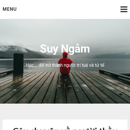
Skip
MENU
to
content
Suy Ngẫm
Học … để trở thành người trí tuệ và tử tế