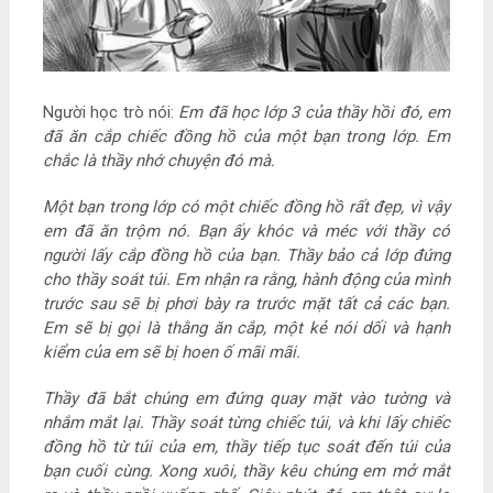
Người học trò nói:
Em đã học lớp 3 của thầy hồi đó, em
đã ăn cắp chiếc đồng hồ của một bạn trong lớp. Em
chắc là thầy nhớ chuyện đó mà.
Một bạn trong lớp có một chiếc đồng hồ rất đẹp, vì vậy
em đã ăn trộm nó. Bạn ấy khóc và méc với thầy có
người lấy cắp đồng hồ của bạn. Thầy bảo cả lớp đứng
cho thầy soát túi. Em nhận ra rằng, hành động của mình
trước sau sẽ bị phơi bày ra trước mặt tất cả các bạn.
Em sẽ bị gọi là thằng ăn cắp, một kẻ nói dối và hạnh
kiểm của em sẽ bị hoen ố mãi mãi.
Thầy đã bắt chúng em đứng quay mặt vào tường và
nhắm mắt lại. Thầy soát từng chiếc túi, và khi lấy chiếc
đồng hồ từ túi của em, thầy tiếp tục soát đến túi của
bạn cuối cùng. Xong xuôi, thầy kêu chúng em mở mắt