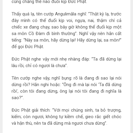
cũng chẳng thể nào đuổi kịp Đức Phật.
Thấy quá lạ, tên cướp Angulimāla nghĩ: “Thật kỳ lạ, trước
đây mình có thể đuổi kịp voi, ngựa, nai, thậm chí cả
chiếc xe đang chạy, sao bây giờ không thể đuổi kịp một
sa môn Cồ Đàm đi bình thường”. Nghĩ vậy nên hắn cất
tiếng: “Này sa môn, hãy dừng lại! Hãy dừng lại, sa môn!”
để gọi Đức Phật.
Đức Phật nghe vậy mới nhẹ nhàng đáp: “Ta đã dừng lại
lâu rồi, chỉ có ngươi là chưa”.
Tên cướp nghe vậy, nghĩ bụng: rõ là đang đi sao lại nói
dừng rồi? Hắn nghi hoặc: “Ông đi mà lại nói ‘Ta đã dừng
rồi’, còn tôi đang dừng, ông lại nói tôi đang đi nghĩa là
sao?”.
Đức Phật giải thích: “Với mọi chúng sinh, ta bỏ trượng,
kiếm; còn ngươi, không tự kiềm chế, gieo rắc giết chóc
và hận thù, nên ta đã dừng mà ngươi chưa dừng”.