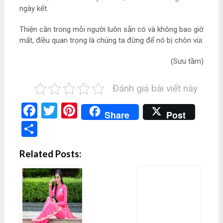
ngày kết.
Thiện căn trong mỗi người luôn sẵn có và không bao giờ
mất, điều quan trọng là chúng ta đừng để nó bị chôn vùi.
(Sưu tầm)
Đánh giá bài viết này
Facebook
Twitter
Pinterest
Share
Post
Share
Related Posts: