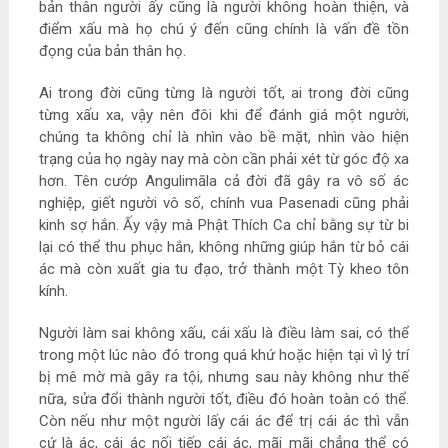
bản thân người ấy cũng là người không hoàn thiện, và
điểm xấu mà họ chú ý đến cũng chính là vấn đề tồn
đọng của bản thân họ.
Ai trong đời cũng từng là người tốt, ai trong đời cũng
từng xấu xa, vậy nên đôi khi để đánh giá một người,
chúng ta không chỉ là nhìn vào bề mặt, nhìn vào hiện
trạng của họ ngày nay mà còn cần phải xét từ góc độ xa
hơn. Tên cướp Angulimāla cả đời đã gây ra vô số ác
nghiệp, giết người vô số, chính vua Pasenadi cũng phải
kinh sợ hắn. Ấy vậy mà Phật Thích Ca chỉ bằng sự từ bi
lại có thể thu phục hắn, không những giúp hắn từ bỏ cái
ác mà còn xuất gia tu đạo, trở thành một Tỳ kheo tôn
kính.
Người làm sai không xấu, cái xấu là điều làm sai, có thể
trong một lúc nào đó trong quá khứ hoặc hiện tại vì lý trí
bị mê mờ mà gây ra tội, nhưng sau này không như thế
nữa, sửa đổi thành người tốt, điều đó hoàn toàn có thể.
Còn nếu như một người lấy cái ác để trị cái ác thì vẫn
cứ là ác, cái ác nối tiếp cái ác, mãi mãi chẳng thể có