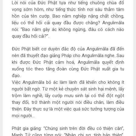
Lời nói của Đức Phật tựa như tiếng chuông chùa đổ
vọng sớm hôm, như tiếng thức tỉnh nơi sâu thẳm tâm
hồn của tên cướp. Bao năm nghiệp nặng chất chồng,
liệu có thể hối cải quay đầu được chăng? Angulimāla
nói: “Bao năm gây ác không ngừng, đâu có cách nào
quay đầu hối cải?”.
Đức Phật biết cơ duyên đắc độ của Angulimāla đã đến
nên đã thuyết đạo giảng Pháp cho Angulimāla nghe. Sau
khi được Đức Phật cảm hoá, Angulimāla quyết định
xuống tóc theo tăng đoàn cùng Đức Phật xuất gia tu
đạo.
Việc Angulimāla bỏ ác làm lành đã khiến cho không ít
người bất ngờ. Từ một kẻ chuyên sát sinh hại mệnh, lấy
trộm làm nghề, lấy cướp mưu sinh lại có thể đột ngột
thay đổi, trở thành một người nói điều chân, làm điều
thiện. Đây thực sự là một việc quá sức tưởng tượng của
mọi người…
Phật gia giảng: “Chúng sinh trên đời đều có thiện căn”,
Mạnh Tử cũng từng nói: “Nhân chi sơ, tính bản thiện”,