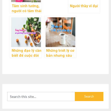
Tâm sinh tướng,
Người thầy vĩ đại
người có tâm thái
tích cực thì vận
mệnh ắt sẽ tốt
đẹp
Những đạo lý cần
Những triết lý cơ
biết để cuộc đời
bản nhưng sâu
… dễ thở hơn
sắc về cuộc sống
mà bạn nên ghi
nhớ