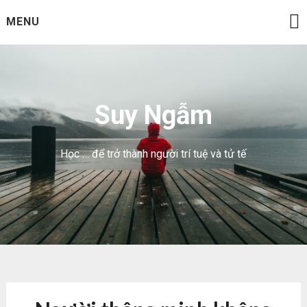
Skip
MENU
to
content
Suy Ngẫm
Học … để trở thành người trí tuệ và tử tế