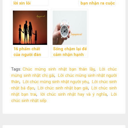
lời xin lỗi
bạn nhận ra cuộc
đời này đáng trân
trọng và đáng
sống biết bao
16 phẩm chất
Sống chậm lại để
của người đàn
cảm nhận hạnh
ông đích thực
phúc
Tags:
Chúc mừng sinh nhật bạn thân lầy
,
Lời chúc
mừng sinh nhật chị gái
,
Lời chúc mừng sinh nhật người
thân
,
Lời chúc mừng sinh nhật người yêu
,
Lời chúc sinh
nhật bá đạo
,
Lời chúc sinh nhật bạn gái
,
Lời chúc sinh
nhật bạn trai
,
lời chúc sinh nhật hay và ý nghĩa
,
Lời
chúc sinh nhật sếp