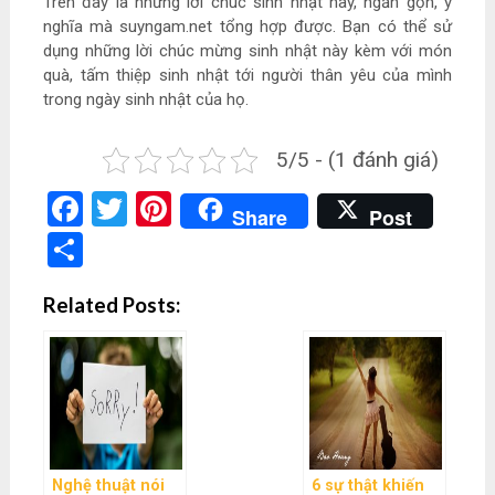
Trên đây là những lời chúc sinh nhật hay, ngắn gọn, ý
nghĩa mà suyngam.net tổng hợp được. Bạn có thể sử
dụng những lời chúc mừng sinh nhật này kèm với món
quà, tấm thiệp sinh nhật tới người thân yêu của mình
trong ngày sinh nhật của họ.
5/5 - (1 đánh giá)
Facebook
Twitter
Pinterest
Share
Post
Share
Related Posts:
Nghệ thuật nói
6 sự thật khiến