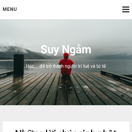
Skip
MENU
to
content
Suy Ngẫm
Học … để trở thành người trí tuệ và tử tế