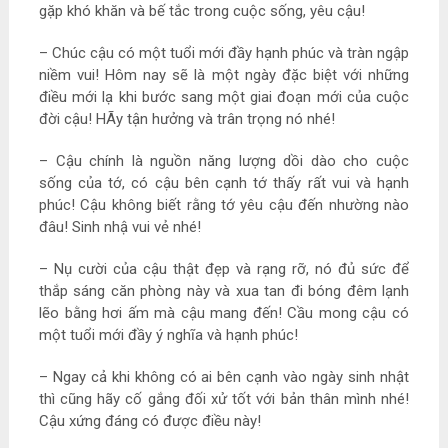
gặp khó khăn và bế tắc trong cuộc sống, yêu cậu!
– Chúc cậu có một tuổi mới đầy hạnh phúc và tràn ngập
niềm vui! Hôm nay sẽ là một ngày đặc biệt với những
điều mới lạ khi bước sang một giai đoạn mới của cuộc
đời cậu! HÃy tận hưởng và trân trọng nó nhé!
– Cậu chính là nguồn năng lượng dồi dào cho cuộc
sống của tớ, có cậu bên cạnh tớ thấy rất vui và hạnh
phúc! Cậu không biết rằng tớ yêu cậu đến nhường nào
đâu! Sinh nhậ vui vẻ nhé!
– Nụ cười của cậu thật đẹp và rạng rỡ, nó đủ sức để
thắp sáng căn phòng này và xua tan đi bóng đêm lạnh
lẽo bằng hơi ấm mà cậu mang đến! Cầu mong cậu có
một tuổi mới đầy ý nghĩa và hạnh phúc!
– Ngay cả khi không có ai bên cạnh vào ngày sinh nhật
thì cũng hãy cố gắng đối xử tốt với bản thân mình nhé!
Cậu xứng đáng có được điều này!