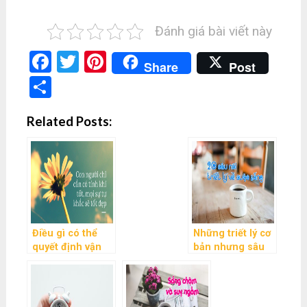
Đánh giá bài viết này
Facebook
Twitter
Pinterest
Share
Post
Share
Related Posts:
Điều gì có thể
Những triết lý cơ
quyết định vận
bản nhưng sâu
mệnh sang hèn
sắc về cuộc sống
của chúng ta
mà bạn nên ghi
nhớ