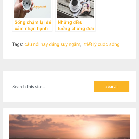
Sống chậm lại để
Những điều
cảm nhận hạnh
tưởng chừng đơn
phúc
giãn nhưng rất
đáng suy ngẫm
Tags:
câu nói hay đáng suy ngẫm
,
triết lý cuộc sống
về cuộc sống mà
bạn nên đọc một
lần trong đời