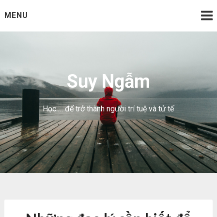
Skip
MENU
to
content
Suy Ngẫm
Học … để trở thành người trí tuệ và tử tế