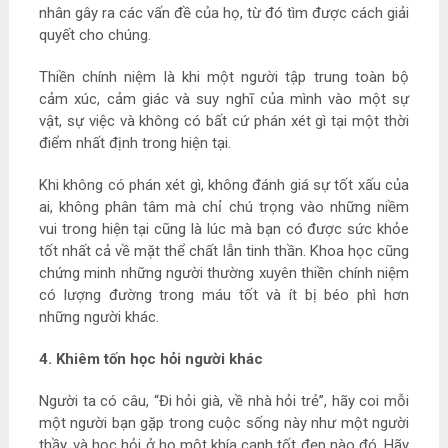
nhân gây ra các vấn đề của họ, từ đó tìm được cách giải
quyết cho chúng.
Thiền chính niệm là khi một người tập trung toàn bộ
cảm xúc, cảm giác và suy nghĩ của mình vào một sự
vật, sự việc và không có bất cứ phán xét gì tại một thời
điểm nhất định trong hiện tại.
Khi không có phán xét gì, không đánh giá sự tốt xấu của
ai, không phân tâm mà chỉ chú trọng vào những niềm
vui trong hiện tại cũng là lúc mà bạn có được sức khỏe
tốt nhất cả về mặt thể chất lẫn tinh thần. Khoa học cũng
chứng minh những người thường xuyên thiền chính niệm
có lượng đường trong máu tốt và ít bị béo phì hơn
những người khác.
4. Khiêm tốn học hỏi người khác
Người ta có câu, “Đi hỏi già, về nhà hỏi trẻ”, hãy coi mỗi
một người bạn gặp trong cuộc sống này như một người
thầy, và học hỏi ở họ một khía cạnh tốt đẹp nào đó. Hãy