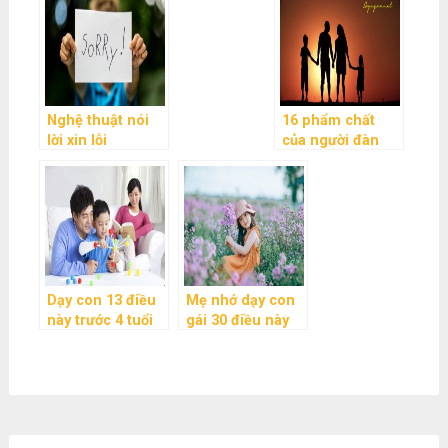
Nghệ thuật nói
16 phẩm chất
lời xin lỗi
của người đàn
ông đích thực
Dạy con 13 điều
Mẹ nhớ dạy con
này trước 4 tuổi
gái 30 điều này
để con ngoan
để trở thành đóa
ngoãn và giỏi
hoa kiêu hãnh,
giang
khí chất thanh
cao