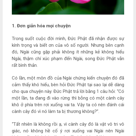
1. Đơn giản hóa mọi chuyện
Trong suốt cuộc đời mình, Đức Phật đã nhận được sự
kính trọng và biết ơn của vô số người. Nhưng bên cạnh
đó, Ngài cũng gặp phải không ít những kẻ không hiểu
Ngài, thậm chí xúc phạm đến Ngài, song Đức Phật vẫn
rất bình thản.
Có lần, một môn đồ của Ngài chứng kiến chuyện đó đã
cảm thấy khó hiểu, bèn hỏi Đức Phật tại sao lại dễ dàng
cho qua chuyện này. Đức Phật trả lời bằng 1 câu hỏi: “Có
một lần, ta đang đi vào rừng thì bỗng có một cành cây
khô ở phía trên rơi xuống vai ta. Vậy ta có nên đánh cái
cành cây đó vì nó làm ta bị thương không?”.
“Tất nhiên là không rồi ạ, vì cành cây đó là vật vô tri vô
giác, nó không hề cố ý rơi xuống vai Ngài nên Ngài