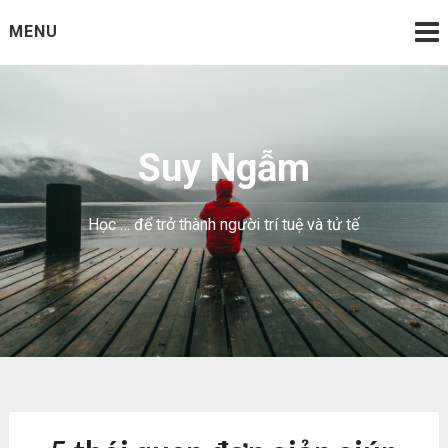
Skip
MENU
to
content
Suy Ngẫm
Học … để trở thành người trí tuệ và tử tế