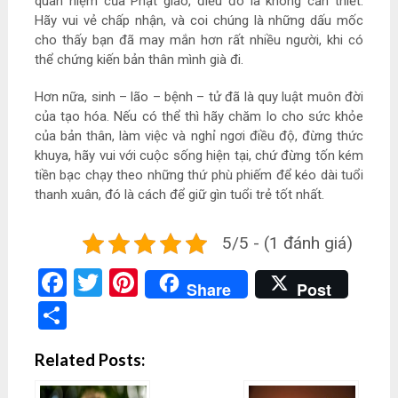
quan niệm của Phật giáo, điều đó là không cần thiết.
Hãy vui vẻ chấp nhận, và coi chúng là những dấu mốc
cho thấy bạn đã may mắn hơn rất nhiều người, khi có
thể chứng kiến bản thân mình già đi.
Hơn nữa, sinh – lão – bệnh – tử đã là quy luật muôn đời
của tạo hóa. Nếu có thể thì hãy chăm lo cho sức khỏe
của bản thân, làm việc và nghỉ ngơi điều độ, đừng thức
khuya, hãy vui với cuộc sống hiện tại, chứ đừng tốn kém
tiền bạc chạy theo những thứ phù phiếm để kéo dài tuổi
thanh xuân, đó là cách để giữ gìn tuổi trẻ tốt nhất.
5/5 - (1 đánh giá)
Facebook
Twitter
Pinterest
Share
Post
Share
Related Posts: