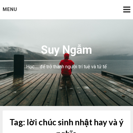
Skip
MENU
to
content
Suy Ngẫm
Học … để trở thành người trí tuệ và tử tế
Tag:
lời chúc sinh nhật hay và ý