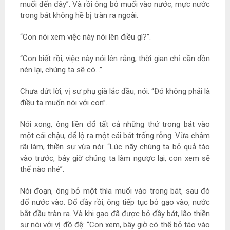
muối đến đây”. Và rồi ông bỏ muối vào nước, mực nước
trong bát không hề bị tràn ra ngoài.
“Con nói xem việc này nói lên điều gì?”.
“Con biết rồi, việc này nói lên rằng, thời gian chỉ cần dồn
nén lại, chúng ta sẽ có…”.
Chưa dứt lời, vị sư phụ già lắc đầu, nói: “Đó không phải là
điều ta muốn nói với con”.
Nói xong, ông liền đổ tất cả những thứ trong bát vào
một cái chậu, để lộ ra một cái bát trống rỗng. Vừa chậm
rãi làm, thiền sư vừa nói: “Lúc nãy chúng ta bỏ quả táo
vào trước, bây giờ chúng ta làm ngược lại, con xem sẽ
thế nào nhé”.
Nói đoạn, ông bỏ một thìa muối vào trong bát, sau đó
đổ nước vào. Đổ đầy rồi, ông tiếp tục bỏ gạo vào, nước
bắt đầu tràn ra. Và khi gạo đã được bỏ đầy bát, lão thiền
sư nói với vị đồ đệ: “Con xem, bây giờ có thể bỏ táo vào