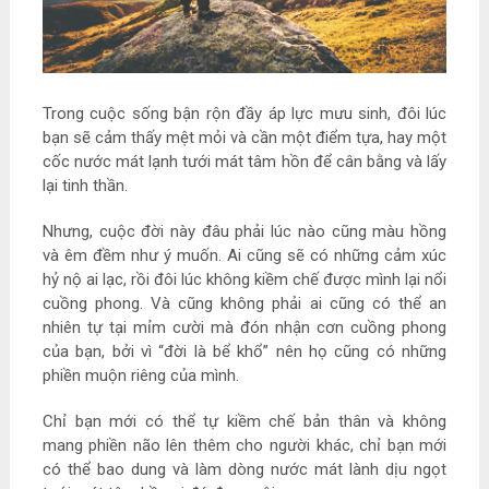
Trong cuộc sống bận rộn đầy áp lực mưu sinh, đôi lúc
bạn sẽ cảm thấy mệt mỏi và cần một điểm tựa, hay một
cốc nước mát lạnh tưới mát tâm hồn để cân bằng và lấy
lại tinh thần.
Nhưng, cuộc đời này đâu phải lúc nào cũng màu hồng
và êm đềm như ý muốn. Ai cũng sẽ có những cảm xúc
hỷ nộ ai lạc, rồi đôi lúc không kiềm chế được mình lại nổi
cuồng phong. Và cũng không phải ai cũng có thể an
nhiên tự tại mỉm cười mà đón nhận cơn cuồng phong
của bạn, bởi vì “đời là bể khổ” nên họ cũng có những
phiền muộn riêng của mình.
Chỉ bạn mới có thể tự kiềm chế bản thân và không
mang phiền não lên thêm cho người khác, chỉ bạn mới
có thể bao dung và làm dòng nước mát lành dịu ngọt