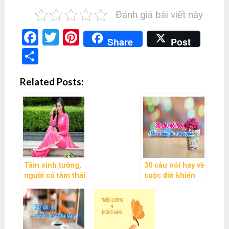
Đánh giá bài viết này
Facebook
Twitter
Pinterest
Share
Post
Share
Related Posts:
Tâm sinh tướng,
30 câu nói hay về
người có tâm thái
cuộc đời khiến
tích cực thì vận
chúng ta phải
mệnh ắt sẽ tốt
suy ngẫm
đẹp