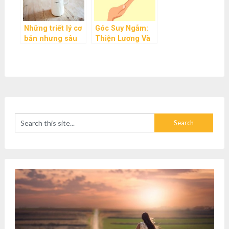
Những triết lý cơ
Góc Suy Ngẫm:
bản nhưng sâu
Thiện Lương Và
sắc về cuộc sống
Thông Minh
mà bạn nên ghi
nhớ