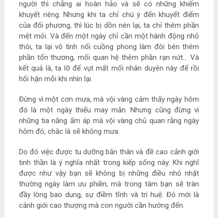
người thì chẳng ai hoàn hảo và sẽ có những khiếm
khuyết riêng. Nhưng khi ta chỉ chú ý đến khuyết điểm
của đối phương, thì lúc bị dồn nén lại, ta chỉ thêm phần
mệt mỏi. Và đến một ngày chỉ cần một hành động nhỏ
thôi, ta lại vô tình nổi cuồng phong làm đôi bên thêm
phần tổn thương, mối quan hệ thêm phần rạn nứt… Và
kết quả là, ta lỡ để vụt mất mối nhân duyên này để rồi
hối hận mỗi khi nhìn lại.
Đừng vì một cơn mưa, mà vội vàng cảm thấy ngày hôm
đó là một ngày thiếu may mắn. Nhưng cũng đừng vì
những tia nắng ấm áp mà vội vàng chủ quan rằng ngày
hôm đó, chắc là sẽ không mưa.
Do đó việc được tu dưỡng bản thân và đề cao cảnh giới
tinh thần là ý nghĩa nhất trong kiếp sống này. Khi nghĩ
được như vậy bạn sẽ không bị những điều nhỏ nhặt
thường ngày làm ưu phiền, mà trong tâm bạn sẽ tràn
đầy lòng bao dung, sự điềm tĩnh và trí huệ. Đó mới là
cảnh giới cao thượng mà con người cần hướng đến.