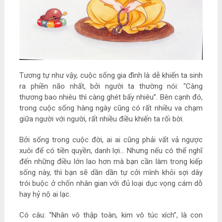
Tương tự như vậy, cuộc sống gia đình là dễ khiến ta sinh
ra phiền não nhất, bởi người ta thường nói: “Càng
thương bao nhiêu thì càng ghét bấy nhiêu”. Bên cạnh đó,
trong cuộc sống hàng ngày cũng có rất nhiều va chạm
giữa người với người, rất nhiều điều khiến ta rối bời.
Bởi sống trong cuộc đời, ai ai cũng phải vất vả ngược
xuôi để có tiền quyền, danh lợi… Nhưng nếu có thể nghĩ
đến những điều lớn lao hơn mà bạn cần làm trong kiếp
sống này, thì bạn sẽ dần dần tự cởi mình khỏi sợi dây
trói buộc ở chốn nhân gian với đủ loại dục vọng cám dỗ
hay hỷ nộ ai lạc.
Có câu: “Nhân vô thập toàn, kim vô túc xích”, là con