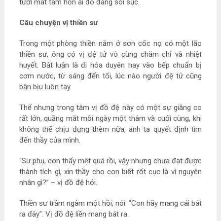
tưới mát tâm hồn ai đó đang sôi sục.
Câu chuyện vị thiền sư
Trong một phòng thiền nằm ở sơn cốc nọ có một lão
thiền sư, ông có vị đệ tử vô cùng chăm chỉ và nhiệt
huyết. Bất luận là đi hóa duyên hay vào bếp chuẩn bị
cơm nước, từ sáng đến tối, lúc nào người đệ tử cũng
bận bịu luôn tay.
Thế nhưng trong tâm vị đồ đệ này có một sự giằng co
rất lớn, quầng mắt mỗi ngày một thâm và cuối cùng, khi
không thể chịu đựng thêm nữa, anh ta quyết định tìm
đến thầy của mình.
“Sư phụ, con thấy mệt quá rồi, vậy nhưng chưa đạt được
thành tích gì, xin thầy cho con biết rốt cục là vì nguyên
nhân gì?” – vị đồ đệ hỏi.
Thiền sư trầm ngâm một hồi, nói: “Con hãy mang cái bát
ra đây”. Vị đồ đệ liền mang bát ra.