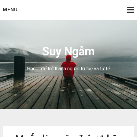
Skip
MENU
to
content
Suy Ngẫm
Học … để trở thành người trí tuệ và tử tế