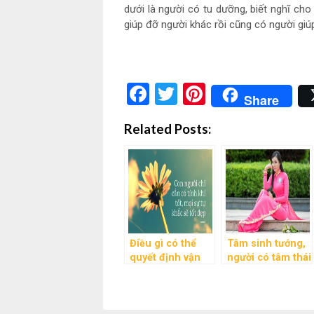
dưới là người có tu dưỡng, biết nghĩ cho
giúp đỡ người khác rồi cũng có người giú
Facebook
Twitter
Pinterest
Share
Related Posts:
Điều gì có thể
Tâm sinh tướng,
quyết định vận
người có tâm thái
mệnh sang hèn
tích cực thì vận
của chúng ta
mệnh ắt sẽ tốt
đẹp