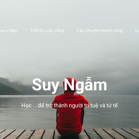
 hay ý đẹp
Triết lý cuộc sống
Câu chuyện thành công
G
Suy Ngẫm
Học … để trở thành người trí tuệ và tử tế