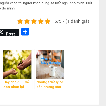
 người khác thì người khác cũng sẽ biết nghĩ cho mình. Biết
p đỡ mình.
5/5 - (1 đánh giá)
Share
Post
Hãy cho đi … để
Những triết lý cơ
đón nhận lại
bản nhưng sâu
sắc về cuộc sống
mà bạn nên ghi
nhớ