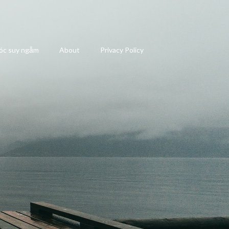
óc suy ngẫm
About
Privacy Policy