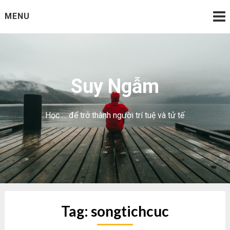
Skip
MENU
to
content
Suy Ngẫm
Học … để trở thành người trí tuệ và tử tế
Tag:
songtichcuc