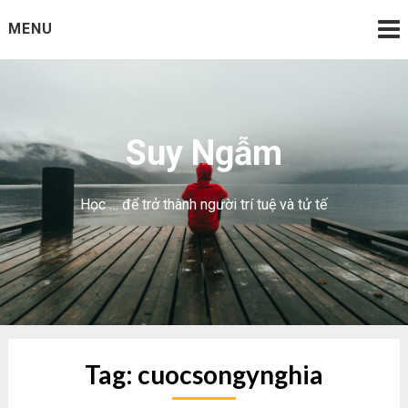
Skip
MENU
to
content
Suy Ngẫm
Học … để trở thành người trí tuệ và tử tế
Tag:
cuocsongynghia