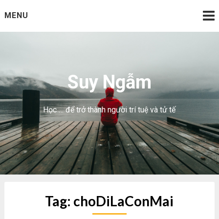
Skip
MENU
to
content
Suy Ngẫm
Học … để trở thành người trí tuệ và tử tế
Tag:
choDiLaConMai