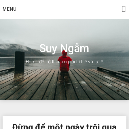
Skip
MENU
to
content
Suy Ngẫm
Học … để trở thành người trí tuệ và tử tế
Đừng để một ngày trôi qua