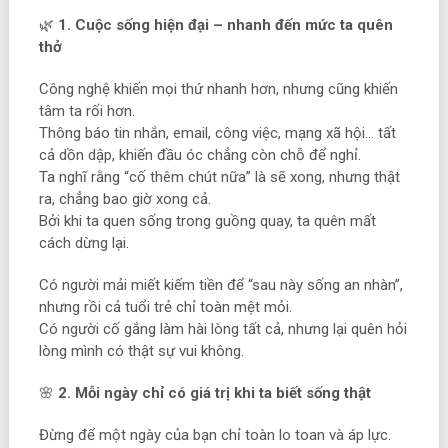
🌿
1. Cuộc sống hiện đại – nhanh đến mức ta quên
thở
Công nghệ khiến mọi thứ nhanh hơn, nhưng cũng khiến
tâm ta rối hơn.
Thông báo tin nhắn, email, công việc, mạng xã hội… tất
cả dồn dập, khiến đầu óc chẳng còn chỗ để nghỉ.
Ta nghĩ rằng “cố thêm chút nữa” là sẽ xong, nhưng thật
ra, chẳng bao giờ xong cả.
Bởi khi ta quen sống trong guồng quay, ta quên mất
cách dừng lại.
Có người mải miết kiếm tiền để “sau này sống an nhàn”,
nhưng rồi cả tuổi trẻ chỉ toàn mệt mỏi.
Có người cố gắng làm hài lòng tất cả, nhưng lại quên hỏi
lòng mình có thật sự vui không.
🌸
2. Mỗi ngày chỉ có giá trị khi ta biết sống thật
Đừng để một ngày của bạn chỉ toàn lo toan và áp lực.