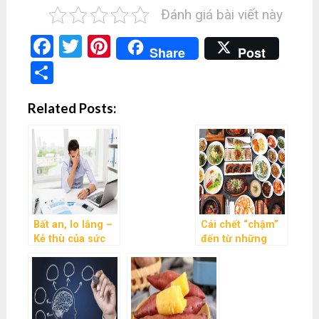
Đánh giá bài viết này
Facebook
Twitter
Pinterest
Share
Post
Share
Related Posts:
Bất an, lo lắng –
Cái chết “chậm”
Kẻ thù của sức
đến từ những
khỏe
bữa ăn thịnh
soạn