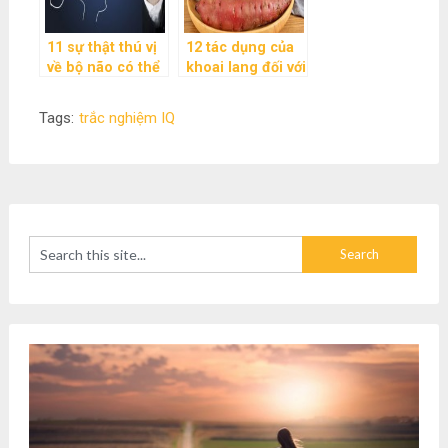
11 sự thật thú vị
12 tác dụng của
về bộ não có thể
khoai lang đối với
bạn chưa biết
sức khỏe
Tags:
trắc nghiệm IQ