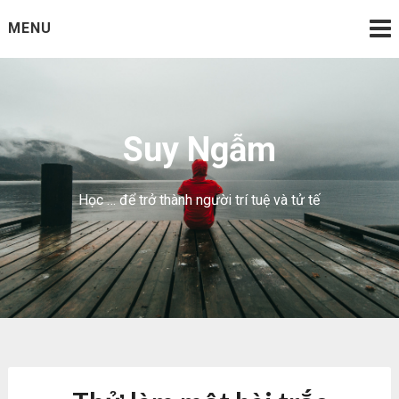
Skip
MENU
to
content
Suy Ngẫm
Học … để trở thành người trí tuệ và tử tế