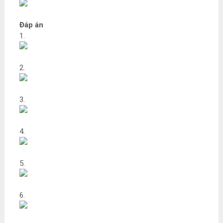
Đáp án
1.
2.
3.
4.
5.
6.