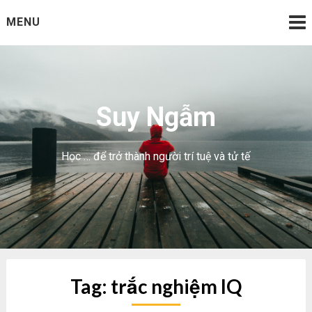
Skip
MENU
to
content
Suy Ngẫm
Học … để trở thành người trí tuệ và tử tế
Tag:
trắc nghiệm IQ