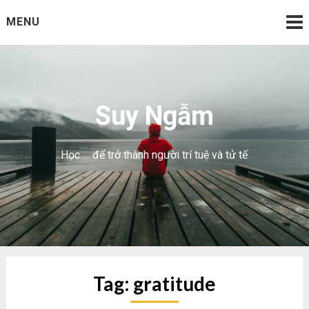
Skip
MENU
to
content
Suy Ngẫm
Học … để trở thành người trí tuệ và tử tế
Tag:
gratitude