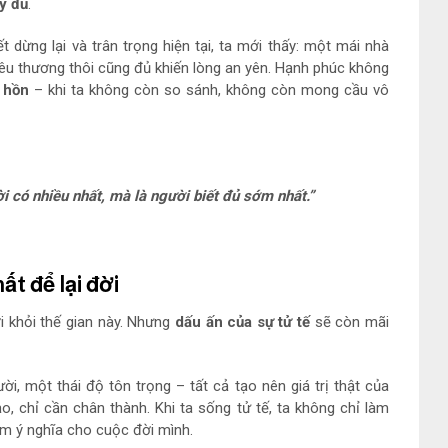
y đủ
.
t dừng lại và trân trọng hiện tại, ta mới thấy: một mái nhà
êu thương thôi cũng đủ khiến lòng an yên. Hạnh phúc không
 hồn
– khi ta không còn so sánh, không còn mong cầu vô
 có nhiều nhất, mà là người biết đủ sớm nhất.”
ất để lại đời
i khỏi thế gian này. Nhưng
dấu ấn của sự tử tế
sẽ còn mãi
i, một thái độ tôn trọng – tất cả tạo nên giá trị thật của
, chỉ cần chân thành. Khi ta sống tử tế, ta không chỉ làm
m ý nghĩa cho cuộc đời mình.