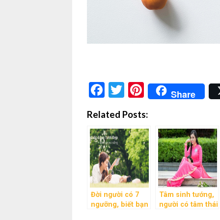
Facebook
Twitter
Pinterest
Share
Related Posts:
Đời người có 7
Tâm sinh tướng,
ngưỡng, biết bạn
người có tâm thái
đang ở ngưỡng
tích cực thì vận