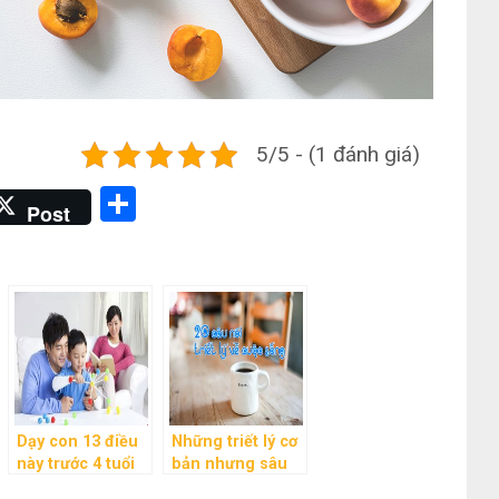
5/5 - (1 đánh giá)
Share
Post
Dạy con 13 điều
Những triết lý cơ
này trước 4 tuổi
bản nhưng sâu
để con ngoan
sắc về cuộc sống