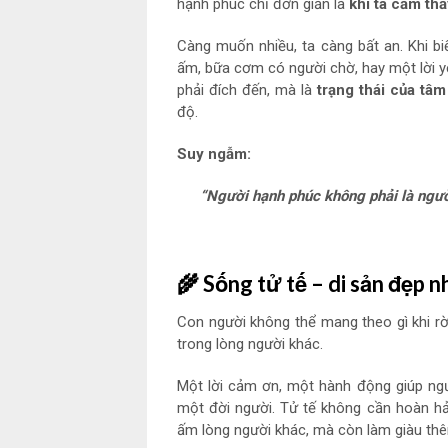
hạnh phúc chỉ đơn giản là
khi ta cảm thấ
Càng muốn nhiều, ta càng bất an. Khi biế
ấm, bữa cơm có người chờ, hay một lời y
phải đích đến, mà là
trạng thái của tâm
độ.
Suy ngẫm:
“Người hạnh phúc không phải là người
🌾
Sống tử tế – di sản đẹp nh
Con người không thể mang theo gì khi rờ
trong lòng người khác.
Một lời cảm ơn, một hành động giúp ngườ
một đời người. Tử tế không cần hoàn hảo
ấm lòng người khác, mà còn làm giàu thê