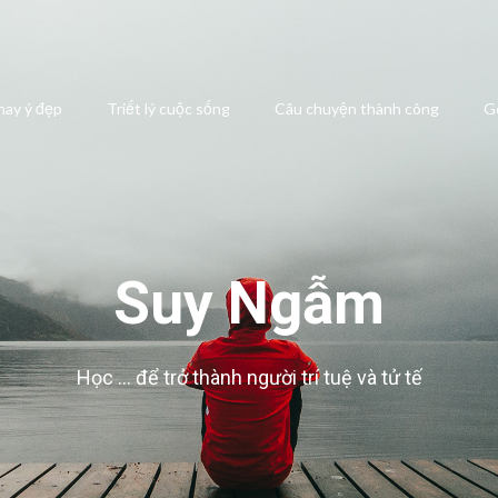
 hay ý đẹp
Triết lý cuộc sống
Câu chuyện thành công
G
Suy Ngẫm
Học … để trở thành người trí tuệ và tử tế