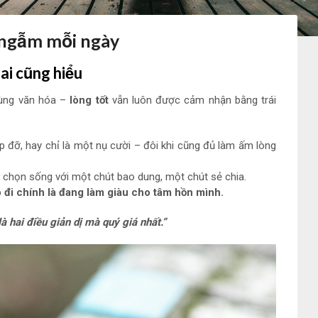
 ngẫm mỗi ngày
ai cũng hiểu
cùng văn hóa –
lòng tốt
vẫn luôn được cảm nhận bằng trái
p đỡ, hay chỉ là một nụ cười – đôi khi cũng đủ làm ấm lòng
 chọn sống với một chút bao dung, một chút sẻ chia.
 đi chính là đang làm giàu cho tâm hồn mình.
là hai điều giản dị mà quý giá nhất.”