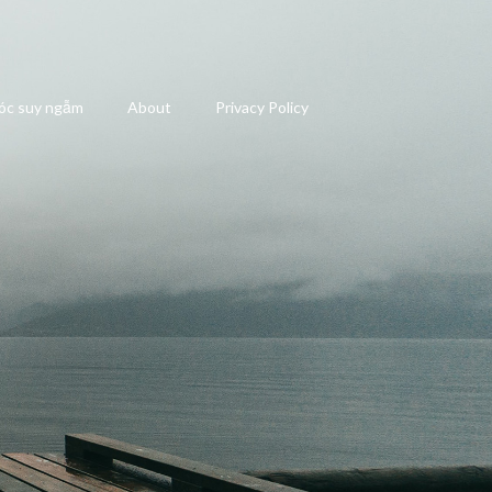
óc suy ngẫm
About
Privacy Policy