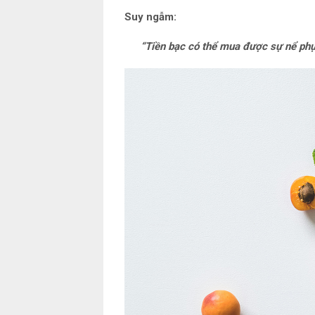
Suy ngẫm:
“Tiền bạc có thể mua được sự nể phục