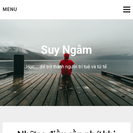
Skip
MENU
to
content
Suy Ngẫm
Học … để trở thành người trí tuệ và tử tế