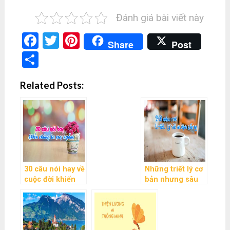
Đánh giá bài viết này
Facebook
Twitter
Pinterest
Share
Post
Share
Related Posts:
30 câu nói hay về
Những triết lý cơ
cuộc đời khiến
bản nhưng sâu
chúng ta phải
sắc về cuộc sống
suy ngẫm
mà bạn nên ghi
nhớ