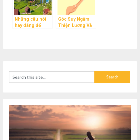
Những câu nói
Góc Suy Ngẫm:
hay đáng để
Thiện Lương Và
chúng ta suy
Thông Minh
ngẫm