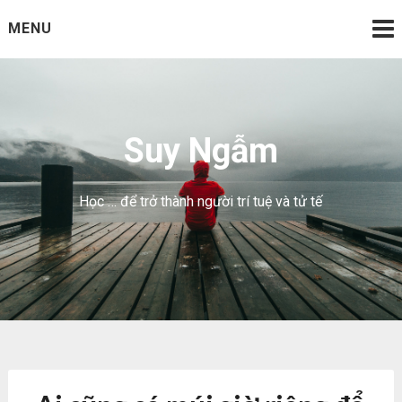
Skip
MENU
to
content
Suy Ngẫm
Học … để trở thành người trí tuệ và tử tế