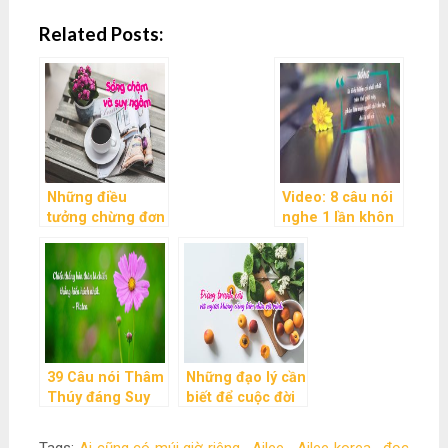
Related Posts:
Những điều
Video: 8 câu nói
tưởng chừng đơn
nghe 1 lần khôn
giãn nhưng rất
mãi đến già | Góc
đáng suy ngẫm
Suy Ngẫm
về cuộc sống mà
bạn nên đọc một
lần trong đời
39 Câu nói Thâm
Những đạo lý cần
Thúy đáng Suy
biết để cuộc đời
Ngẫm về Cuộc
… dễ thở hơn
Sống!
Tags:
Ai cũng có múi giờ riêng
,
Ailee
,
Ailee korea
,
đọc