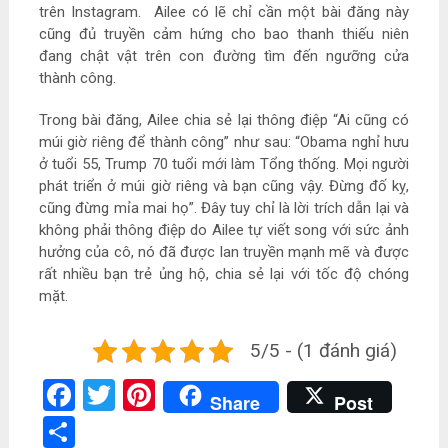
trên Instagram. Ailee có lẽ chỉ cần một bài đăng này
cũng đủ truyền cảm hứng cho bao thanh thiếu niên
đang chật vật trên con đường tìm đến ngưỡng cửa
thành công.
Trong bài đăng, Ailee chia sẻ lại thông điệp “Ai cũng có
múi giờ riêng để thành công” như sau: “Obama nghỉ hưu
ở tuổi 55, Trump 70 tuổi mới làm Tổng thống. Mọi người
phát triển ở múi giờ riêng và bạn cũng vậy. Đừng đố kỵ,
cũng đừng mỉa mai họ”. Đây tuy chỉ là lời trích dẫn lại và
không phải thông điệp do Ailee tự viết song với sức ảnh
hưởng của cô, nó đã được lan truyền mạnh mẽ và được
rất nhiều bạn trẻ ủng hộ, chia sẻ lại với tốc độ chóng
mặt.
5/5 - (1 đánh giá)
Facebook
Twitter
Pinterest
Share
Post
Share